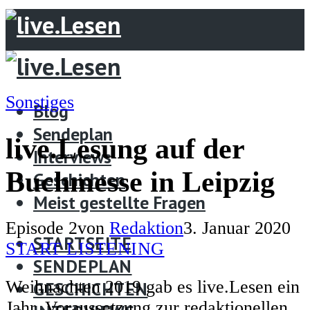
STARTSEITE
SENDEPLAN
Sonstiges
Blog
GESCHICHTEN
Sendeplan
INTERVIEWS
live.Lesung auf der
Interviews
UNTERSTÜTZE LIVE.LESEN
Buchmesse in Leipzig
Geschichten
Menü
Meist gestellte Fragen
Blog
Episode 2
von
Redaktion
3. Januar 2020
STARTSEITE
Sendeplan
START LISTENING
SENDEPLAN
Interviews
Weihnachten 2019 gab es live.Lesen ein
GESCHICHTEN
Geschichten
Jahr. Voraussetzung zur redaktionellen