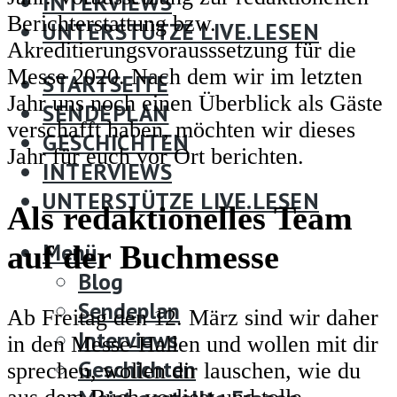
INTERVIEWS
Meist gestellte Fragen
Berichterstattung bzw.
UNTERSTÜTZE LIVE.LESEN
Akreditierungsvorausssetzung für die
Messe 2020. Nach dem wir im letzten
STARTSEITE
Jahr uns noch einen Überblick als Gäste
SENDEPLAN
verschafft haben, möchten wir dieses
GESCHICHTEN
Jahr für euch vor Ort berichten.
INTERVIEWS
UNTERSTÜTZE LIVE.LESEN
Als redaktionelles Team
Menü
auf der Buchmesse
Blog
Sendeplan
Ab Freitag den 12. März sind wir daher
Interviews
in den Messe-Hallen und wollen mit dir
Geschichten
sprechen, wollen dir lauschen, wie du