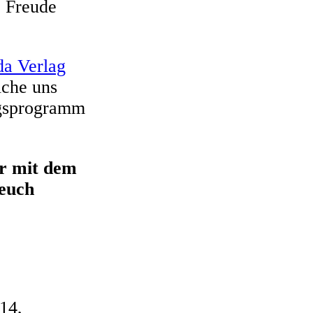
e Freude
a Verlag
lche uns
agsprogramm
er mit dem
 euch
14,