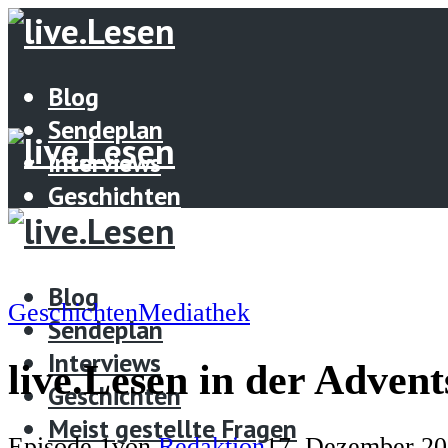
Blog
Sendeplan
Interviews
Geschichten
STARTSEITE
Meist gestellte Fragen
SENDEPLAN
GESCHICHTEN
STARTSEITE
Blog
Geschichten
Mediathek
INTERVIEWS
SENDEPLAN
Sendeplan
UNTERSTÜTZE LIVE.LESEN
GESCHICHTEN
Interviews
live.Lesen in der Advent
INTERVIEWS
Geschichten
Menü
UNTERSTÜTZE LIVE.LESEN
Meist gestellte Fragen
Blog
Episode 1
von
Redaktion
17. Dezember 2