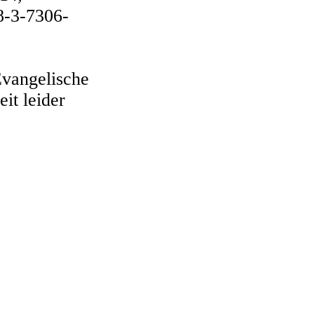
8-3-7306-
Evangelische
it leider