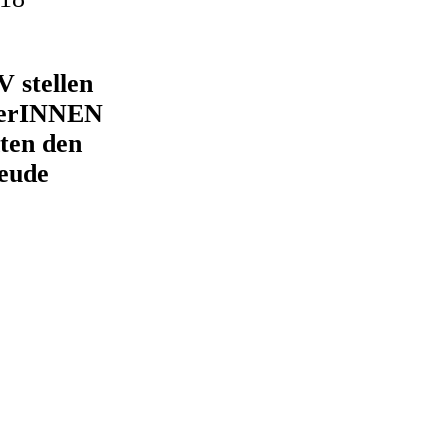
V stellen
herINNEN
ten den
reude