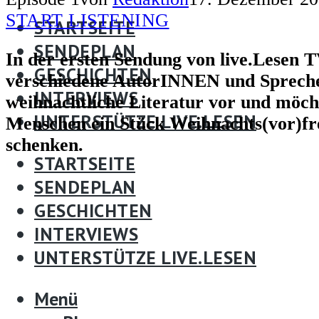
Sendeplan
START LISTENING
STARTSEITE
Interviews
SENDEPLAN
In der ersten Sendung von live.Lesen T
Geschichten
GESCHICHTEN
verschiedene AutorINNEN und Sprec
Meist gestellte Fragen
INTERVIEWS
weihnachtliche Literatur vor und möch
UNTERSTÜTZE LIVE.LESEN
Menschen ein Stück Weihnachts(vor)f
schenken.
STARTSEITE
SENDEPLAN
GESCHICHTEN
INTERVIEWS
UNTERSTÜTZE LIVE.LESEN
Menü